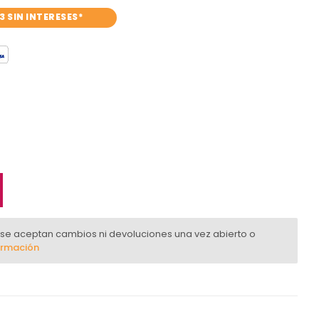
3 SIN INTERESES*
 se aceptan cambios ni devoluciones una vez abierto o
ormación