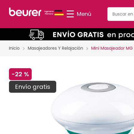
Menú
Inicio
Masajeadores Y Relajación
Mini Masajeador MG 
-
22 %
Envío gratis