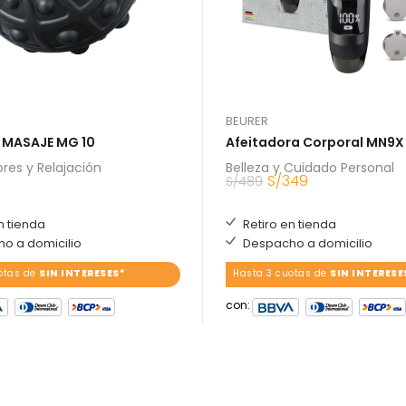
BEURER
E MASAJE MG 10
Afeitadora Corporal MN9X
res y Relajación
Belleza y Cuidado Personal
S/
349
S/
489
n tienda
Retiro en tienda
o a domicilio
Despacho a domicilio
otas de
SIN INTERESES*
Hasta 3 cuotas de
SIN INTERESE
con: