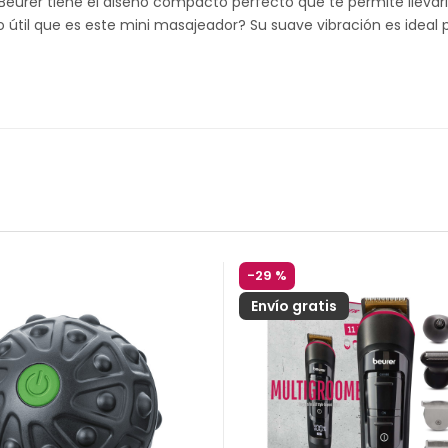
 Beurer tiene el diseño compacto perfecto que te permite llevarl
l que es este mini masajeador? Su suave vibración es ideal par
-
29 %
Envío gratis