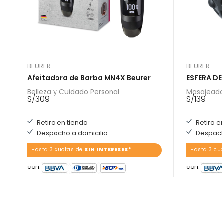
BEURER
BEURER
Afeitadora de Barba MN4X Beurer
ESFERA D
Belleza y Cuidado Personal
Masajeado
S/
309
S/
139
Retiro en tienda
Retiro e
Despacho a domicilio
Despach
Hasta 3 cuotas de
SIN INTERESES*
Hasta 3 cu
con:
con: