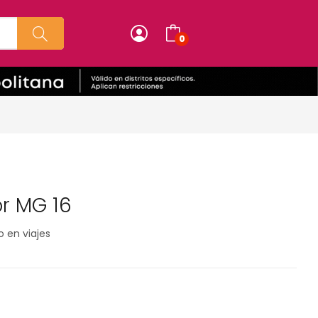
0
r MG 16
o en viajes