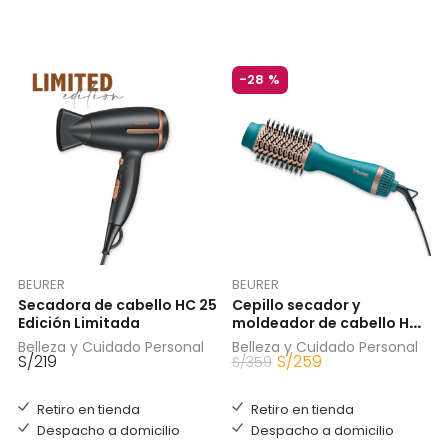
-
28 %
BEURER
BEURER
Secadora de cabello HC 25
Cepillo secador y
Edición Limitada
moldeador de cabello HC
45
Belleza y Cuidado Personal
Belleza y Cuidado Personal
S/
219
S/
259
S/
359
Retiro en tienda
Retiro en tienda
Despacho a domicilio
Despacho a domicilio