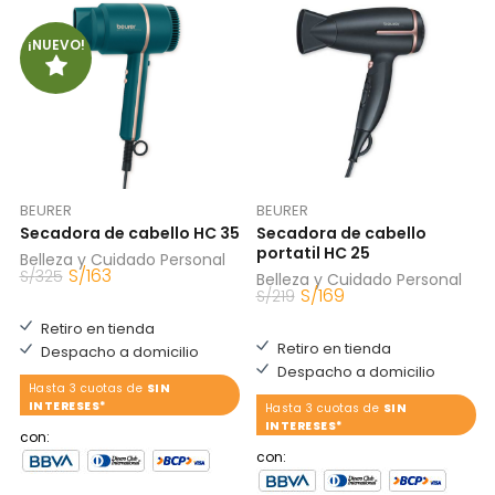
¡NUEVO!
BEURER
BEURER
Secadora de cabello HC 35
Secadora de cabello
portatil HC 25
Belleza y Cuidado Personal
S/
163
S/
325
Belleza y Cuidado Personal
S/
169
S/
219
Retiro en tienda
Retiro en tienda
Despacho a domicilio
Despacho a domicilio
Hasta 3 cuotas de
SIN
INTERESES*
Hasta 3 cuotas de
SIN
INTERESES*
con:
con: