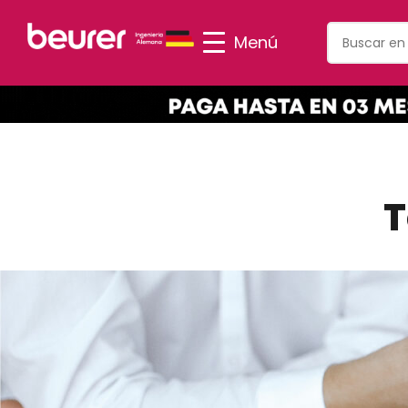
Menú
T