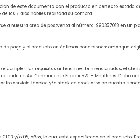
tación de este documento con el producto en perfecto estado d
de los 7 días hábiles realizada su compra.
carse a nuestra área de postventa al número: 990357018 en un p
e de pago y el producto en óptimas condiciones: empaque origin
 se cumplen los requisitos anteriormente mencionados, el clien
 ubicada en Av. Comandante Espinar 520 – Miraflores. Dicho cam
estro servicio técnico y/o stock de productos en nuestra tienda
e 01,03 y/o 05, años, la cual esté especificada en el producto. P