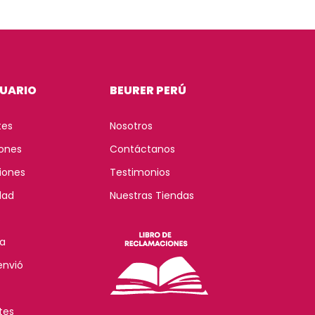
SUARIO
BEURER PERÚ
tes
Nosotros
iones
Contáctanos
iones
Testimonios
dad
Nuestras Tiendas
s
ía
envió
tes