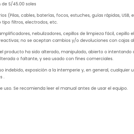
n de S/45.00 soles
os (Pilas, cables, baterías, focos, estuches, guías rápidas, USB, 
po filtros, electrodos, etc.
lificadores, nebulizadores, cepillos de limpieza fácil, cepillo e
s reactivas; no se aceptan cambios y/o devoluciones con cajas ab
 el producto ha sido alterado, manipulado, abierto o intentando 
alterada o faltante, y sea usado con fines comerciales.
o indebido, exposición a la intemperie y, en general, cualquier 
s .
e uso. Se recomienda leer el manual antes de usar el equipo.