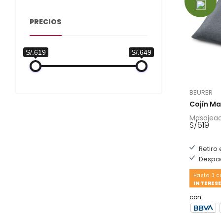
PRECIOS
S/.619
S/.649
BEURER
Cojín Ma
Masajead
S/
619
Retiro 
Despac
Hasta 3 
INTERESE
con: