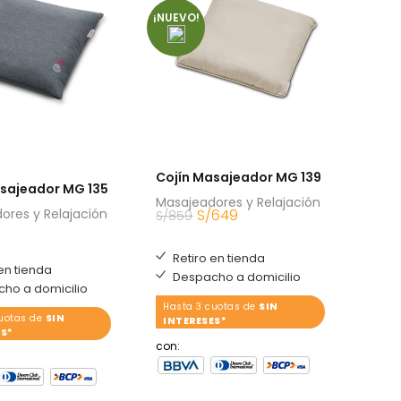
¡NUEVO!
Cojín Masajeador MG 139
sajeador MG 135
Masajeadores y Relajación
ores y Relajación
S/
649
S/
859
Retiro en tienda
en tienda
Despacho a domicilio
ho a domicilio
Hasta 3 cuotas de
SIN
cuotas de
SIN
INTERESES*
S*
con: