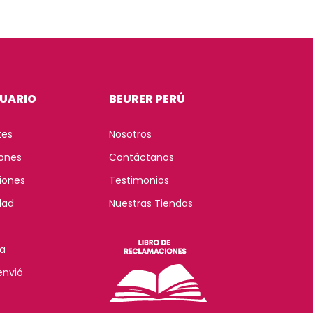
SUARIO
BEURER PERÚ
tes
Nosotros
iones
Contáctanos
iones
Testimonios
dad
Nuestras Tiendas
s
ía
envió