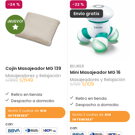
-
24 %
-
22 %
Envío gratis
¡NUEVO!
BEURER
Cojín Masajeador MG 139
Mini Masajeador MG 16
Masajeadores y Relajación
S/
649
Masajeadores y Relajación
S/
859
S/
109
S/
139
Retiro en tienda
Retiro en tienda
Despacho a domicilio
Despacho a domicilio
Hasta 3 cuotas de
SIN
Hasta 3 cuotas de
SIN
INTERESES*
INTERESES*
con:
con: