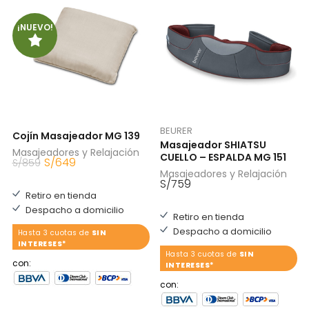
¡NUEVO!
BEURER
Cojín Masajeador MG 139
Masajeador SHIATSU
Masajeadores y Relajación
CUELLO – ESPALDA MG 151
S/
649
S/
859
Masajeadores y Relajación
S/
759
Retiro en tienda
Despacho a domicilio
Retiro en tienda
Despacho a domicilio
Hasta 3 cuotas de
SIN
INTERESES*
Hasta 3 cuotas de
SIN
con:
INTERESES*
con: