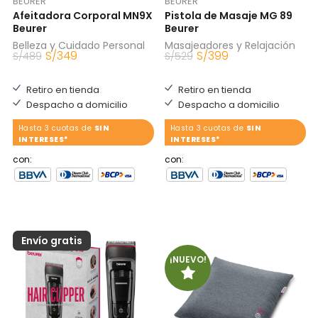
BEURER
BEURER
Afeitadora Corporal MN9X
Pistola de Masaje MG 89
Beurer
Beurer
Belleza y Cuidado Personal
Masajeadores y Relajación
S/
349
S/
399
S/
489
S/
529
Retiro en tienda
Retiro en tienda
Despacho a domicilio
Despacho a domicilio
Hasta 3 cuotas de
SIN
Hasta 3 cuotas de
SIN
INTERESES*
INTERESES*
con:
con:
Envío gratis
¡NUEVO!