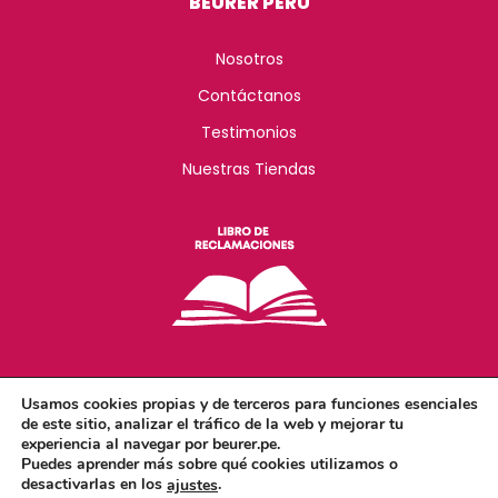
BEURER PERÚ
Nosotros
Contáctanos
Testimonios
Nuestras Tiendas
Usamos cookies propias y de terceros para funciones esenciales
de este sitio, analizar el tráfico de la web y mejorar tu
experiencia al navegar por beurer.pe.
Copyright - Beurer Perú 2026 © Todos los derechos
Puedes aprender más sobre qué cookies utilizamos o
reservados
desactivarlas en los
.
ajustes